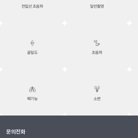
전립선 초음파
일반촬영
골밀도
초음파
폐기능
소변
문의전화