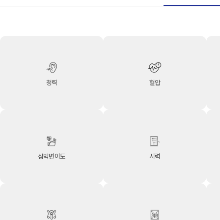
청력
혈압
심박변이도
시력