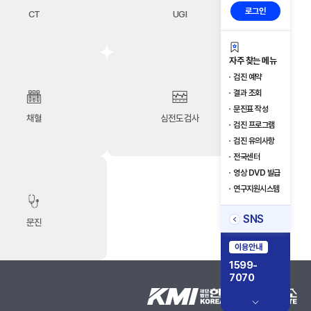
로그인
CT
UGI
자주 찾는 메뉴
검진 예약
결과 조회
문진표 작성
채혈
심전도검사
검진 프로그램
검진 유의사항
전국센터
영상 DVD 발급
연구지원시스템
SNS
문진
이용안내
1599-
7070