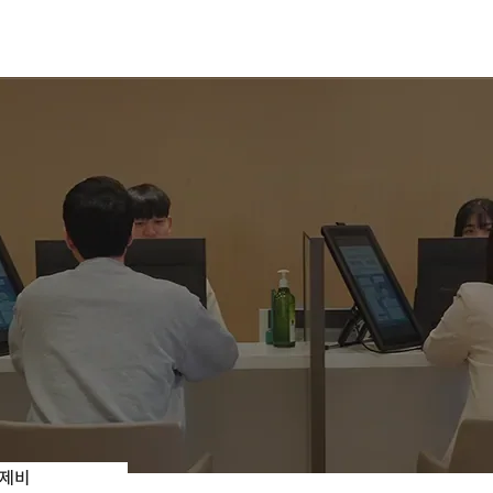
KR
제비