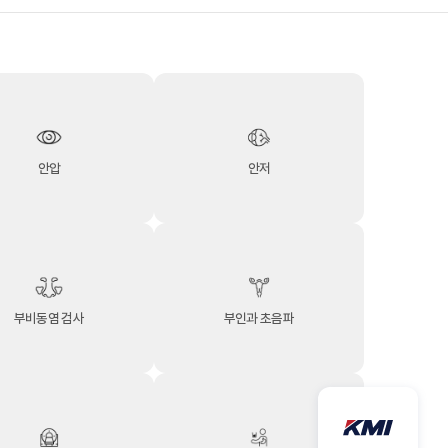
안압
안저
부비동염 검사
부인과 초음파