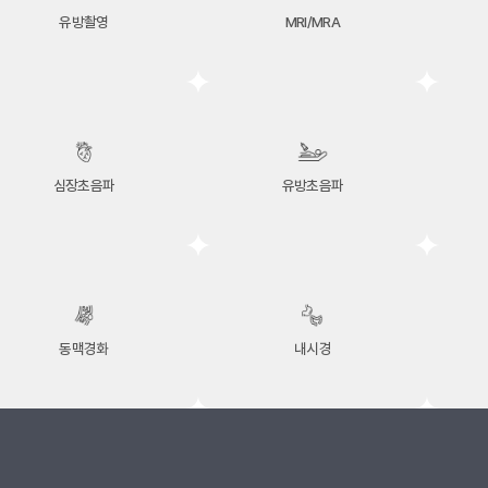
유방촬영
MRI/MRA
심장초음파
유방초음파
동맥경화
내시경